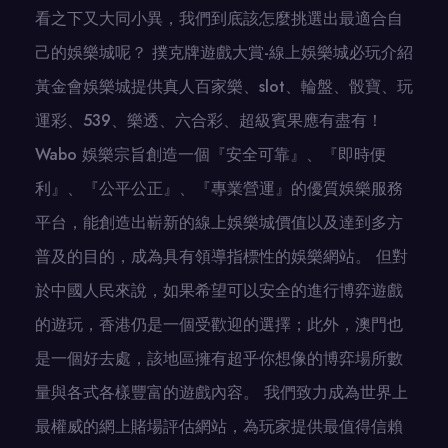
看之下又大同小異，我們到底該怎麼挑選出最適合自
己的娛樂城呢？ 撲克牌遊戲大賞-線上娛樂城必玩介紹
黃金會娛樂城提供真人百家樂、slot、輪盤、骰寶、玩
運彩、539、樂透、六合彩、超級賓果應有盡有！
Wabo 娛樂宗旨創造一個『安全可靠』、『即時便
利』、『公平公正』、『專業營運』的優質娛樂服務
平台，能創造出嶄新的線上娛樂城價值以及達到多方
普及的目的，成為具有領導指標性的娛樂網站。 但對
於中國人民來說，如果希望可以安全的進行博弈遊戲
的遊玩，香港仍是一個受歡迎的選擇；此外，澳門也
是一個好去處，該地區擁有超乎你想像的博弈場所數
量與各式各樣豐富的遊戲內容。 我們致力成為世界上
最權威的網上賭場評估網站，為玩家提供最值得信賴