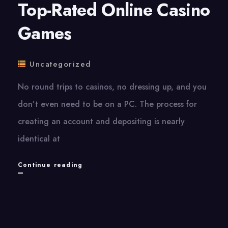
Top-Rated Online Casino
Games
Uncategorized
No round trips to casinos, no dressing up, and you
don’t even need to be on a PC. The process for
creating an account and depositing is nearly
identical at
Top-
Continue reading
Rated
Online
Casino