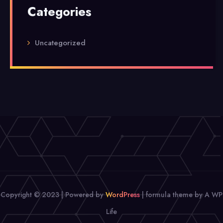
Categories
Uncategorized
Copyright © 2023 | Powered by
WordPress
|
formula theme by A WP
Life