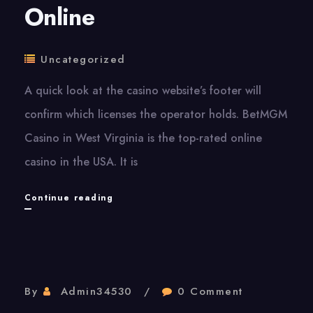
Online
Uncategorized
A quick look at the casino website’s footer will
confirm which licenses the operator holds. BetMGM
Casino in West Virginia is the top-rated online
casino in the USA. It is
Play
Continue reading
Casino
Games
Online
By
Admin34530
0 Comment