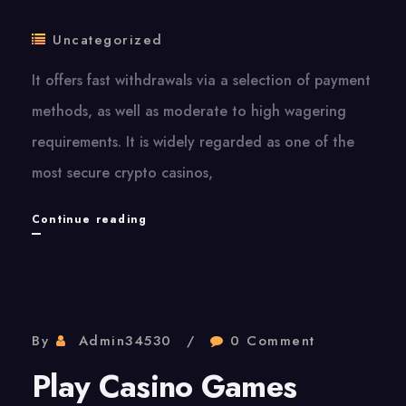
Spins
Uncategorized
It offers fast withdrawals via a selection of payment
methods, as well as moderate to high wagering
requirements. It is widely regarded as one of the
most secure crypto casinos,
Online
Continue reading
Slots
Casino
Slots
By
Admin34530
0 Comment
Play Casino Games