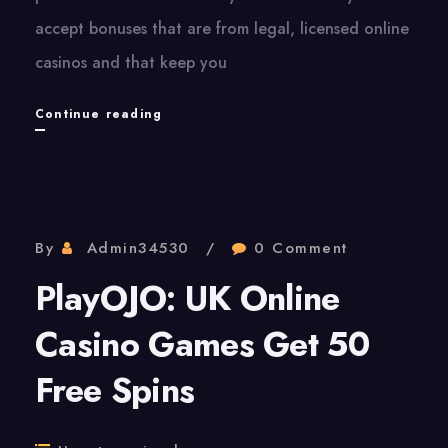
accept bonuses that are from legal, licensed online
casinos and that keep you
The
Continue reading
best
real
money
By
Admin34530
0 Comment
online
PlayOJO: UK Online
casinos
for
Casino Games Get 50
US
Free Spins
players
in