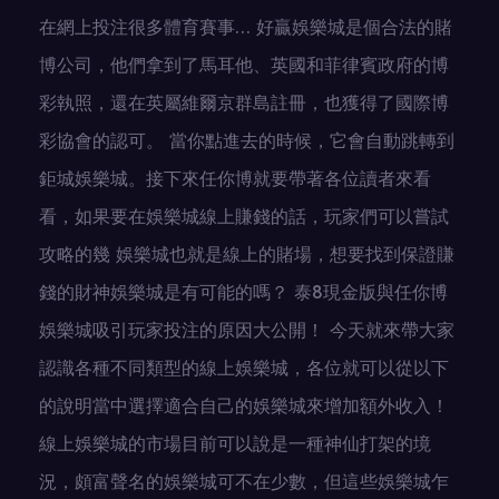
在網上投注很多體育賽事… 好贏娛樂城是個合法的賭
博公司，他們拿到了馬耳他、英國和菲律賓政府的博
彩執照，還在英屬維爾京群島註冊，也獲得了國際博
彩協會的認可。 當你點進去的時候，它會自動跳轉到
鉅城娛樂城。接下來任你博就要帶著各位讀者來看
看，如果要在娛樂城線上賺錢的話，玩家們可以嘗試
攻略的幾 娛樂城也就是線上的賭場，想要找到保證賺
錢的財神娛樂城是有可能的嗎？ ​​​​​​​泰8現金版與任你博
娛樂城吸引玩家投注的原因大公開！ 今天就來帶大家
認識各種不同類型的線上娛樂城，各位就可以從以下
的說明當中選擇適合自己的娛樂城來增加額外收入！
線上娛樂城的市場目前可以說是一種神仙打架的境
況，頗富聲名的娛樂城可不在少數，但這些娛樂城乍