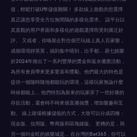
值，輕鬆打破U幣儲值難關！ 多款線上遊戲供您選擇
真正讓您享受全方位無間隔的多樣化需求。 該平台以
其直觀的用戶界面和多樣化的遊戲選擇而受到廣泛好
評。 又或者，你喺屋企對住個芒玩線上真人百家樂，
成個環境靜英英，搞到集中唔到，出手都… 易七娛樂
於2024年推出了一系列豐厚的獎金和返水優惠活動，
為所有會員帶來更多驚喜和獎勵。他們最大的特色是
提供一個隨時隨地都能玩的環境，這樣玩家無論什麼
時候都能上… 他們特別為新來的玩家弄了一些好康的
存款活動，還會時不時來個直播抽獎，增加樂趣和互
動。 線上賭場根據儲值的方式，大致可以分成四種：
現金版、信用版、幣商版和區塊鏈版。 更糟的是，與
另一個叫金旺的娛樂城是… 在台灣的Bet365，你可以