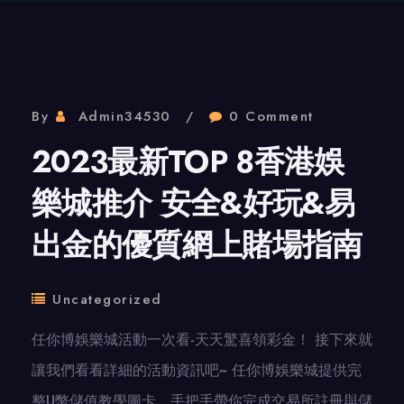
By
Admin34530
0 Comment
2023最新TOP 8香港娛
樂城推介 安全&好玩&易
出金的優質網上賭場指南
Uncategorized
任你博娛樂城活動一次看-天天驚喜領彩金！ 接下來就
讓我們看看詳細的活動資訊吧~ 任你博娛樂城提供完
整U幣儲值教學圖卡，手把手帶你完成交易所註冊與儲