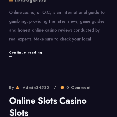
Uncategorized
2025
al
Online.casino, or O.C, is an international guide to
com
gambling, providing the latest news, game guides
and honest online casino reviews conducted by
real experts. Make sure to check your local
PlayOJO:
Continue reading
UK
Online
Casino
By
Admin34530
0 Comment
Games
Online Slots Casino
Get
50
Slots
Free