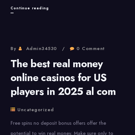
Online
Continue reading
Slots
Casino
Slots
By
Admin34530
0 Comment
The best real money
online casinos for US
players in 2025 al com
Uncategorized
Free spins no deposit bonus offers offer the
potential to win real money. Make sure only to