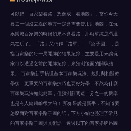
Uncategorized
城
可以把「百家樂看路」想像成「看地圖」，當你今天
推
要去一個沒去過的地方一定會需要使用到地圖，在玩
介
娛樂城百家樂的時候如果不會看路，那就單純是憑運
安
氣在玩了。 「路」又稱作「路單」、「路子圖」，是
全
指百家樂的每一局開牌的結果紀錄，主要是用來讓玩
&
家可以透過之前的開牌紀錄，來預測後面的開牌結
好
果。 百家樂新手搞懂基本百家樂玩法、規則與相關教
玩
學後，更重要的百家樂技巧也要好好學，不然為什麼
&
百家樂玩法如此簡單，僅預測莊閒這二分之一的機率
易
也是有人輸錢輸很大的！ 那如果說是新手，不知道要
出
怎麼面對百家樂路子圖的話，下方小編也整理了常見
金
的百家樂路子圖與其術語，透過以下的百家樂牌路圖
的