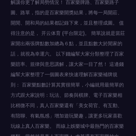
解讓你更了解局勢情況！ 百家樂牌路、百家樂路子
優
圖、路單，指的是百家樂開獎結果，將每一局開莊、
質
開閒、開和局的結果都記錄下來，並且整理成圖。 值
網
得注意的是， 开云体育 (平台限定)。 簡單說就是當莊
上
家開出兩張牌點數加總為６點，並且點數大於閒家的
賭
話，就視為幸運六。 以下錢編幫大家分類整理了百家
場
樂賠率、規律與意思講解，讓大家一目了然！ 這邊錢
指
編幫大家整理了一個圖表來快速理解百家樂補牌規
南
則： 百家樂點數計算其實很簡單，小編就用最簡單的
方式跟大家說明：玩法、節奏與棋牌、電子百家樂相
比稍微不同，真人百家樂還有「美女荷官、有互動、
有陪聊、有氣氛感」增加遊玩樂趣，讓更多玩家喜歡
玩線上真人百家樂。 而線上娛樂城中最熱門的百家樂