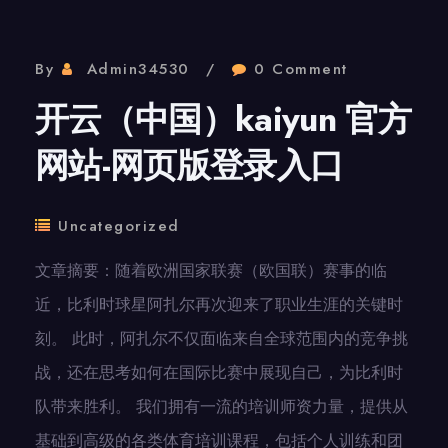
By
Admin34530
0 Comment
开云（中国）kaiyun 官方
网站-网页版登录入口
Uncategorized
文章摘要：随着欧洲国家联赛（欧国联）赛事的临
近，比利时球星阿扎尔再次迎来了职业生涯的关键时
刻。 此时，阿扎尔不仅面临来自全球范围内的竞争挑
战，还在思考如何在国际比赛中展现自己，为比利时
队带来胜利。 我们拥有一流的培训师资力量，提供从
基础到高级的各类体育培训课程，包括个人训练和团