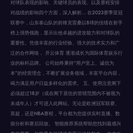
对球队表现的影响、关键球员的表现、以及赛程安排
对战绩的影响四个方面，深入解析… 在2023赛季亚冠
联赛中，山东泰山队的前锋克雷桑以8球的佳绩在射手
榜上强势领跑，显示出他卓越的进攻能力和对球队的
重要性。凭借丰富的行业经验、强大的技术实力和广
泛的合作网络， 开云体育 逐渐成长为国际体育娱乐行
业的标杆品牌。 公司始终秉持“用户至上、诚信为
本”的经营理念，不断扩展业务领域，丰富平台内容，
竭力满足用户日益多样化的需求。 五、使用注意阁下
必须超过18岁（或在阁下居住的管辖范围内不被视为
未成年人）才可进入此网站。无论是欧洲冠军联赛、
英超，还是NBA赛程，平台都为您提供实时直播、数
据分析和赛后回放。 智能推荐系统帮助您找到最感兴