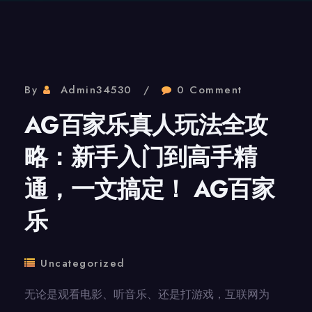
By
Admin34530
0 Comment
AG百家乐真人玩法全攻
略：新手入门到高手精
通，一文搞定！ AG百家
乐
Uncategorized
无论是观看电影、听音乐、还是打游戏，互联网为