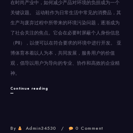
在时尚产业中，如何减少产品对环境的负担成为一个
关键议题。 运动鞋作为日常生活中常见的消费品，其
生产与废弃过程中所带来的环境污染问题，逐渐成为
了社会关注的焦点。它会在必要时屏蔽个人身份信息
（PII），以便可以在符合要求的环境中进行开发。 亚
博体育本着以人为本，共同发展，服务用户的价值
观，倡导以用户为导向的专业、协作和高效的企业精
神。
最
Continue reading
靠
谱
的
By
Admin34530
0 Comment
亚