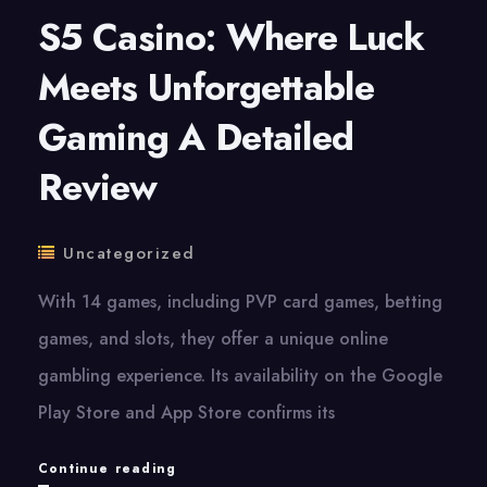
S5 Casino: Where Luck
博
app
Meets Unforgettable
点
Gaming A Detailed
击
下
Review
载
apk
Uncategorized
亚
With 14 games, including PVP card games, betting
博
games, and slots, they offer a unique online
体
gambling experience. Its availability on the Google
育
Play Store and App Store confirms its
在
线
S5
Continue reading