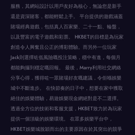
服務，其網站設計以用戶友好為核心，無論您是新手
還是資深賭客，都能輕鬆上手。 平台提供的遊戲涵蓋
賭場經典遊戲，包括真人百家樂、二十一點、輪盤，
以及豐富的電子遊戲和彩票。 HKBET的目標是為玩家
創造令人興奮且公正的博彩體驗。而另外一位玩家
Jack則選擇咗低風險嘅投注策略，穩中有進，每個月
都能夠攞到穩定嘅回報。 最後，Marry利用社交網絡
分享心得，獲得咗一眾賭場好友嘅建議，令佢喺娛樂
城中不斷進步。 在快節奏的日子中，想要在家中獲取
絕佳的娛樂體驗，易遊娛樂現金網絕對是不二選擇。
透過全方位的技術和客服支援，HKBET致力於為玩家
提供一個頂級的娛樂環境。 在眾多娛樂平台中，
HKBET娛樂城脫穎而出的主要原因在於其突出的競爭