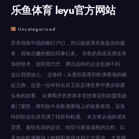
乐鱼体育 leyu官方网站
Uncategorized
庆幸我有中国的银行户口，所以能使用乐鱼提供的服
务，我每次赚的都比同事们多。 乐鱼的系统采用全库
加密技术，连阿里巴巴、腾讯这样的企业也做不到，
这让我很放心。 达洛特：从曼联新星到欧洲赛场的崛
起之路，这是一位年轻右后卫在足球世界中逐步崭露
头角的故事。 从葡萄牙的里斯本竞技青训到加盟英超
豪门曼联，再到如今在欧洲赛场上的崭新表现，达洛
特的职业生涯充满了转折和机遇。 本文将从他的成长
背景、曼联生涯的起伏、转型与逐渐成熟的过程、以
及他在欧洲赛场上的精彩表现这四个方面进… 文章摘