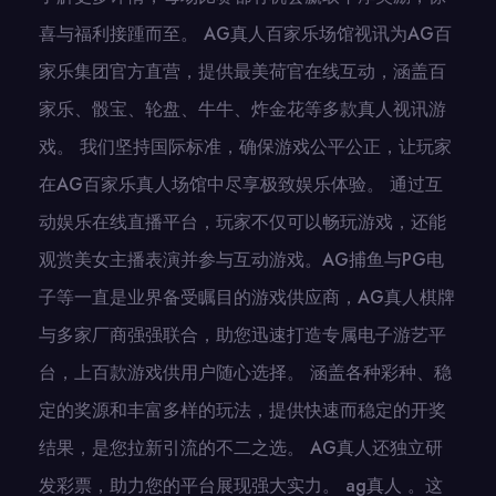
喜与福利接踵而至。 AG真人百家乐场馆视讯为AG百
家乐集团官方直营，提供最美荷官在线互动，涵盖百
家乐、骰宝、轮盘、牛牛、炸金花等多款真人视讯游
戏。 我们坚持国际标准，确保游戏公平公正，让玩家
在AG百家乐真人场馆中尽享极致娱乐体验。 通过互
动娱乐在线直播平台，玩家不仅可以畅玩游戏，还能
观赏美女主播表演并参与互动游戏。AG捕鱼与PG电
子等一直是业界备受瞩目的游戏供应商，AG真人棋牌
与多家厂商强强联合，助您迅速打造专属电子游艺平
台，上百款游戏供用户随心选择。 涵盖各种彩种、稳
定的奖源和丰富多样的玩法，提供快速而稳定的开奖
结果，是您拉新引流的不二之选。 AG真人还独立研
发彩票，助力您的平台展现强大实力。 ag真人 。这