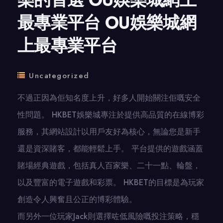
最專業平台 OU娛樂城網
上最專業平台
Uncategorized
不過正因為佢知名度上升，好多人開始關注佢嘅安全
性問題。 HKBET娛樂城專注於提供高品質的在線博彩
服務，其網站設計以用戶友好為核心，無論您是新手
還是資深賭客，都能輕鬆上手。 平台提供的遊戲涵蓋
賭場經典遊戲，包括真人百家樂、二十一點、輪盤，
以及豐富的電子遊戲和彩票。 HKBET的目標是為玩家
創造令人興奮且公正的博彩體驗。
而另外一位玩家Jack則選擇咗低風險嘅投注策略，穩