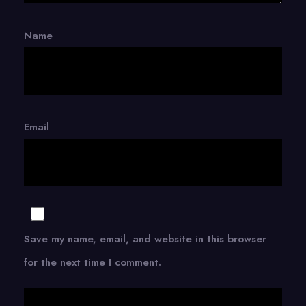
Name
Email
Save my name, email, and website in this browser
for the next time I comment.