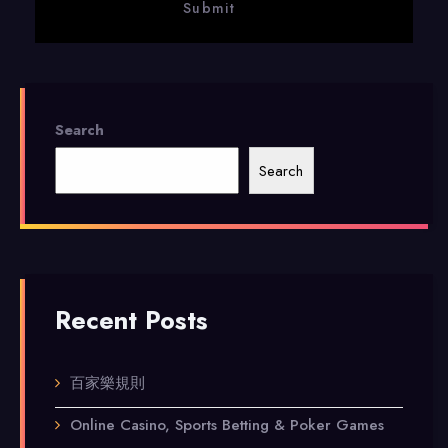
Search
Search
Recent Posts
百家樂規則
Online Casino, Sports Betting & Poker Games