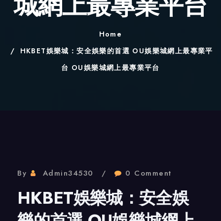
城網上最專業平台
Home
HKBET娛樂城：安全娛樂的首選 OU娛樂城網上最專業平
台 OU娛樂城網上最專業平台
By
Admin34530
0 Comment
HKBET娛樂城：安全娛
樂的首選 OU娛樂城網上