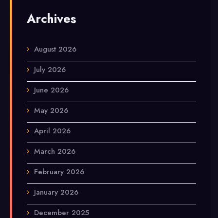
Archives
August 2026
July 2026
June 2026
May 2026
April 2026
March 2026
February 2026
January 2026
December 2025