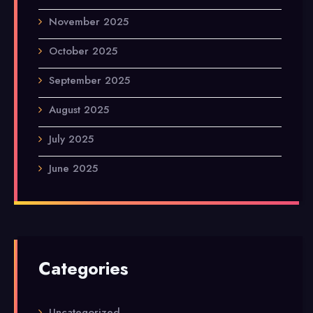
November 2025
October 2025
September 2025
August 2025
July 2025
June 2025
Categories
Uncategorized