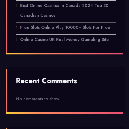
Best Online Casinos in Canada 2024 Top 30
Canadian Casinos
Free Slots Online Play 10000+ Slots For Free
Online Casino UK Real Money Gambling Site
Recent Comments
No comments to show.