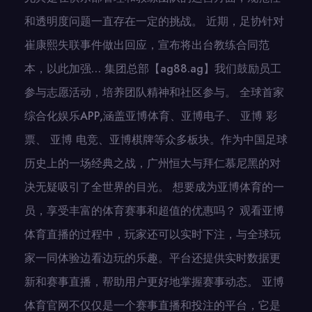
和透明度问题一直存在一定的挑战。 近期，足协针对
崔康熙失联事件做出回应，宣布将出台教练合同范
本，以此加强… 集团总部【ag88.ag】我们鼓励员工
参与志愿活动，培养团队精神和社区参与。 全球首家
综合化娱乐APP,涵盖亚博体育、亚博电子、 亚博 彩
票、 亚博 电竞、亚博棋牌等众多板块。作为中国足球
历史上的一场经典之战，广州恒大与拜仁慕尼黑的对
决无疑吸引了全世界的目光。 想要成为亚博体育的一
员，享受丰富的体育赛事和超值的优惠吗？ 观看亚博
体育直播的过程中，玩家还可以实时下注，与全球玩
家一同体验边看边玩的乐趣。平台还提供实时数据更
新和赛事直播，帮助用户更好地掌握赛事动态。 亚博
体育官网不仅仅是一个赛事直播和投注的平台，它是