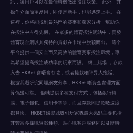
訊，讓用戶可以在最佳時機做出投注決策。 此外，其
操作介面簡單易用，即使是新手，也能迅速上手。 在
這裡，你將能找到最熱門的賽事和獨家分析，幫助你
在投注中占得先機。 在眾多的體育投注網站中，實發
體育現金網以其獨特的貢獻在市場中脫穎而出。 這个
平台提供一個安全而又高效的體育賽事投注環境，專
為希望提高投注成功率的玩家而設。 網上賭場 ，存款
入去 HKBet 會唔會冇咗，或者提款嗰陣畀人拖延。
根據我嘅研究同埋網友分享，HKBet 喺資金處理方面
算係幾可靠。 佢哋提供多種支付方式，包括銀行轉
賬、電子錢包、信用卡等等，而且存款同提款嘅速度
都算快。 HKBET娛樂城吸引玩家嘅最大亮點主要包括
其豐富多樣嘅遊戲種類、貼心嘅客戶服務同以及隨時