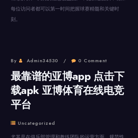
每位访问者都可以第一时间把握球赛精髓和关键时
刻。
By
Admin34530
0 Comment
最靠谱的亚博app 点击下
载apk 亚博体育在线电竞
平台
Uncategorized
尤其是在俱乐部管理和教练团队的运营方面，规范性