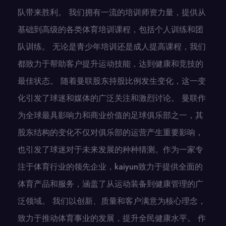
队带来胜利。 我们拥有一流的培训师资力量，提供从
基础到高级的各类体育培训课程，包括个人训练和团
队训练。 无论是青少年培训还是成人提高课程，我们
都致力于帮助客户提升运动技能，达到健康和竞技的
最佳状态。 随着曼联股东持股比例发生变化，这一变
化引发了球迷和媒体的广泛关注和激烈讨论。 曼联作
为全球最具影响力和商业价值的足球俱乐部之一，其
股东结构的变化不仅对俱乐部的运营产生重要影响，
也引发了球迷对于未来发展的种种猜测。作为一家专
注于体育行业的领先企业，kaiyun致力于提供全面的
体育产品和服务，涵盖了从运动装备到健康管理的广
泛领域。 我们以创新、质量和客户满意为核心理念，
致力于推动体育事业的发展，提升全民健康水平。 作