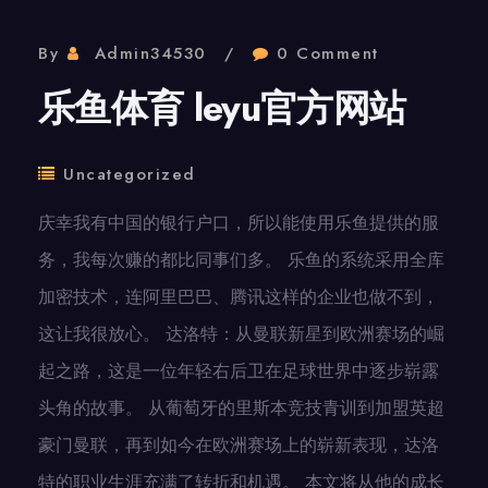
By
Admin34530
0 Comment
乐鱼体育 leyu官方网站
Uncategorized
庆幸我有中国的银行户口，所以能使用乐鱼提供的服
务，我每次赚的都比同事们多。 乐鱼的系统采用全库
加密技术，连阿里巴巴、腾讯这样的企业也做不到，
这让我很放心。 达洛特：从曼联新星到欧洲赛场的崛
起之路，这是一位年轻右后卫在足球世界中逐步崭露
头角的故事。 从葡萄牙的里斯本竞技青训到加盟英超
豪门曼联，再到如今在欧洲赛场上的崭新表现，达洛
特的职业生涯充满了转折和机遇。 本文将从他的成长