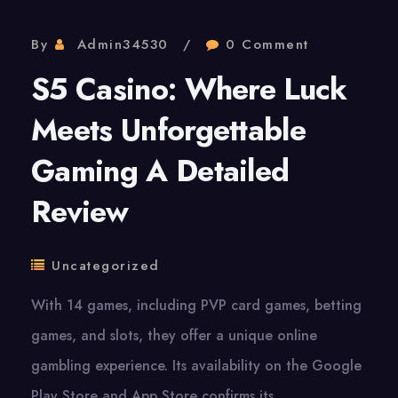
的
By
Admin34530
0 Comment
亚
S5 Casino: Where Luck
博
app
Meets Unforgettable
点
Gaming A Detailed
击
下
Review
载
apk
Uncategorized
亚
With 14 games, including PVP card games, betting
博
games, and slots, they offer a unique online
体
gambling experience. Its availability on the Google
育
Play Store and App Store confirms its