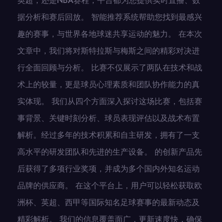
英超，还是NBA赛程，平台都为您提供实时直播、数
据分析和赛后回放。 智能推荐系统帮助您找到最感兴
趣的赛事，与世界各地球迷共享运动的魅力。 在本次
文章中，我们将对斯特拉斯与梅斯之间的精彩对决进
行全面回顾与分析。 比赛不仅展示了两队在技术和战
术上的较量，更是球员心理素质和团队协作能力的真
实体现。 我们从四个方面深入探讨这场比赛，包括赛
事背景、关键时刻分析、球员表现评估以及战术布置
解析。经过多年的技术积累和自主研发，拥有了一支
高水平的研发团队和先进的生产设备。 的创新产品先
后获得了多项行业奖项，并成为多个国内外知名运动
品牌的供应商。 在这个平台上，用户可以轻松获取欧
洲杯、英超、西甲等国际知名足球赛事的最新动态及
精彩解析。 我们的信息覆盖面广，更新速度快，确保