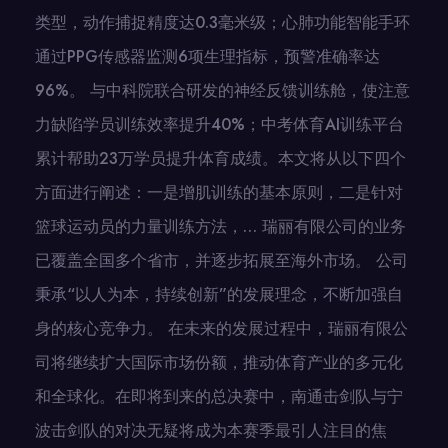
类型，动作捕捉精度达0.3毫米级；心肺功能智能手环
通过PPG传感器监测6项生理指标，预警准确率达
96%。 与中科院联合研发的神经反馈训练舱，使注意
力缺陷学员训练效率提升40%；中考体育AI训练平台
累计帮助23万学员提升体育成绩。本文将从以下四个
方面进行阐述：一是增肌训练的基本原则，二是针对
篮球运动员的力量训练方法，… 瑞丽有限公司的业务
已覆盖全国多个省市，并逐步拓展至海外市场。 公司
秉承“以人为本，持续创新”的发展理念，不断加强自
身的核心竞争力。 在未来的发展过程中，瑞丽有限公
司将继续扩大国际市场份额，推动体育产业的多元化
和全球化。在即将到来的总决赛中，南通击剑队与宁
波击剑队的对决无疑将成为本赛季最引人注目的焦