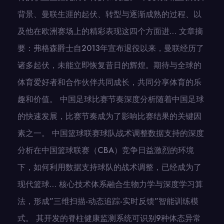
背景、曼联生涯的起伏、转型与逐渐成熟的过程、以
及他在欧洲赛场上的精彩表现这四个方面进… 文章摘
要：弗格森爵士自2013年宣布退役以来，曼联经历了
诸多起伏，未能立即恢复昔日的辉煌。期待与全球的
体育爱好者和合作伙伴共同成长，共同分享体育的乐
趣和价值。 中国足球比赛节奏深度分析随着中国足球
的快速发展，比赛节奏成为了影响比赛结果的关键因
素之一。 中国篮球联赛球队战术调整数据支持的深度
分析在中国篮球联赛（CBA）竞争日益激烈的环境
下，如何利用数据支持球队的战术调整，已经成为了
现代篮球… 核心技术体系融合生物力学与深度学习算
法，形成”三维扫描-动态追踪-实时反馈”智能训练模
式。 其开发的脊柱健康监测系统可识别9种体态异常