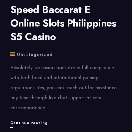
Speed Baccarat E
реальные
деньги
Online Slots Philippines
2025:
S5 Casino
Рейтинг
ТОП-10
Uncategorized
казино
Absolutely, s5 casino operates in full compliance
with both local and international gaming
regulations. Yes, you can reach out for assistance
any time through live chat support or email
correspondence.
Speed
Continue reading