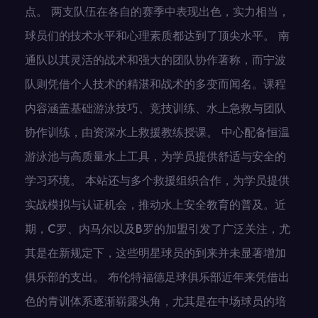
点。 两支队伍在各自的赛季中表现出色，实力相当，
球员们的技术水平和心理素质都达到了顶尖水平。 南
通队以其灵活的战术和强大的团队协作著称，而宁波
队则凭借个人技术的精湛和战术的多变而闻名。课程
内容涵盖基础游泳技巧、竞技训练、水上急救与团队
协作训练，由资深水上救援教练授课。 中心配备恒温
游泳池与高质量水上工具，为学员提供舒适与安全的
学习环境。 本站还与多个救援组织合作，为学员提供
实战模拟与认证机会，推动水上安全教育的普及。近
期，C罗、内马尔以及B罗的加盟引发了广泛关注，尤
其是在新规定下，这些明星球员的到来并未显著增加
俱乐部的支出。 布伦特福德足球俱乐部近年来凭借出
色的青训体系逐渐崭露头角，尤其是在中场球员的培