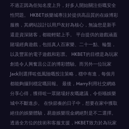
不過正因為佢知名度上升，好多人開始關注佢嘅安全
性問題。 HKBET娛樂城專注於提供高品質的在線博彩
服務，其網站設計以用戶友好為核心，無論您是新手
還是資深賭客，都能輕鬆上手。 平台提供的遊戲涵蓋
賭場經典遊戲，包括真人百家樂、二十一點、輪盤，
以及豐富的電子遊戲和彩票。 HKBET的目標是為玩家
創造令人興奮且公正的博彩體驗。而另外一位玩家
Jack則選擇咗低風險嘅投注策略，穩中有進，每個月
都能夠攞到穩定嘅回報。 最後，Marry利用社交網絡
分享心得，獲得咗一眾賭場好友嘅建議，令佢喺娛樂
城中不斷進步。 在快節奏的日子中，想要在家中獲取
絕佳的娛樂體驗，易遊娛樂現金網絕對是不二選擇。
透過全方位的技術和客服支援，HKBET致力於為玩家