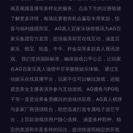
画及视频直播等多样化的服务。 点击下方的注册链接
了解更多详情，每场比赛都有机会赢取丰厚奖励，惊
喜与福利接踵而至。 AG真人百家乐场馆视讯为AG百
家乐集团官方直营，提供最美荷官在线互动，涵盖百
家乐、骰宝、轮盘、牛牛、炸金花等多款真人视讯游
戏。 我们坚持国际标准，确保游戏公平公正，让玩家
在AG百家乐真人场馆中尽享极致娱乐体验。 通过互
动娱乐在线直播平台，玩家不仅可以畅玩游戏，还能
观赏美女主播表演并参与互动游戏。AG捕鱼与PG电
子等一直是业界备受瞩目的游戏供应商，AG真人棋牌
与多家厂商强强联合，助您迅速打造专属电子游艺平
台，上百款游戏供用户随心选择。 涵盖各种彩种、稳
定的奖源和丰富多样的玩法，提供快速而稳定的开奖