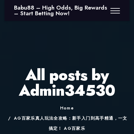
Babu88 – High Odds, Big Rewards
– Start Betting Now!
All posts by
Admin34530
Home
AG百家乐真人玩法全攻略：新手入门到高手精通，一文
搞定！ AG百家乐